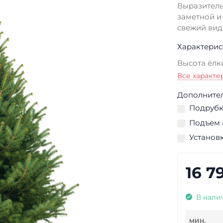
Выразитель
заметной и
свежий вид
Характерис
Высота ёлк
Все характе
Дополнител
Подрубка
Подъем н
Установк
16 7
В нали
МИН.