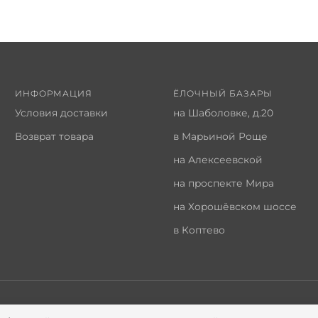
ИНФОРМАЦИЯ
ЁЛОЧНЫЙ БАЗАРЫ
Условия доставки
на Шаболовке, д.20
Возврат товара
в Марьиной Роще
на Алексеевской
на проспекте Мира
на Хорошёвском шоссе
в Коптево