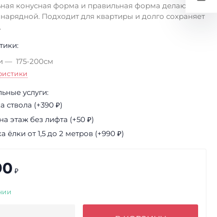
ная конусная форма и правильная форма делают ель
 нарядной. Подходит для квартиры и долго сохраняет
.
тики:
и
175-200см
ристики
ьные услуги:
 ствола (+
390
₽
)
а этаж без лифта (+
50
₽
)
а ёлки от 1,5 до 2 метров (+
990
₽
)
90
₽
чии