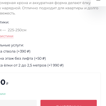
номерная крона и аккуратная форма делают ёлку по?
 нарядной. Отлично подходит для квартиры и долго
вежесть.
тики:
и
225-250см
ристики
ьные услуги:
 ствола (+
390
₽
)
а этаж без лифта (+
50
₽
)
а ёлки от 2 до 2,5 метров (+
1 990
₽
)
90
₽
чии