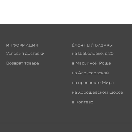
ИНФОРМАЦИЯ
ЁЛОЧНЫЙ БАЗАРЫ
Условия доставки
на Шаболовке, д.20
Возврат товара
в Марьиной Роще
на Алексеевской
на проспекте Мира
на Хорошёвском шоссе
в Коптево