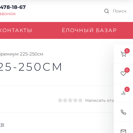
 478-18-67
Поиск
 звонок
КОНТАКТЫ
ЁЛОЧНЫЙ БАЗАР
0
Премиум 225-250см
25-250СМ
0
0
Написать отзыв
31