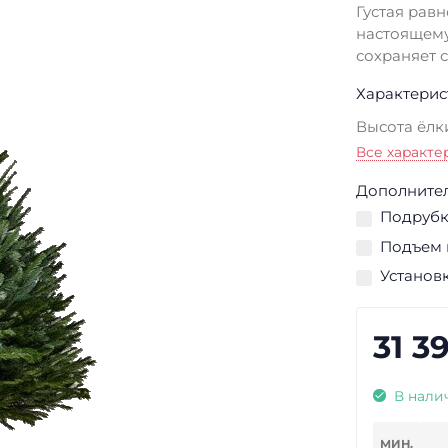
Густая рав
настоящему
сохраняет с
Характерис
Высота ёлк
Все характе
Дополнител
Подрубка
Подъем н
Установк
31 3
В нали
МИН.