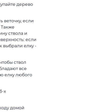
купайте дерево
ь веточку, если
. Также
ину ствола и
верхность: если
к выбрали елку -
 чтобы ствол
бладают все
ую елку любого
3-х
иходу домой