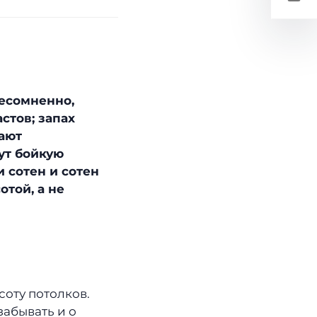
несомненно,
стов; запах
ают
ут бойкую
 сотен и сотен
отой, а не
соту потолков.
забывать и о