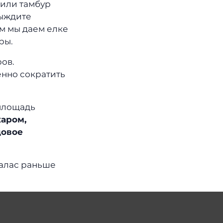
 или тамбур
выждите
ом мы даем елке
ры.
ов.
енно сократить
 площадь
харом,
довое
палас раньше