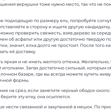
рашения верхушки тоже нужно место, так что не по
е подходящую по размеру ель, попробуйте согнут
отставляйте в сторону и ищите другую кандидатку
ожно проверить свежесть, взяв дерево за серед
ем об асфальт или другую достаточно твердую по
ки, значит, елка долго не простоит. После того ка
ать её доставку.
ь яркая и не иметь желтого оттенка. Желательно,
 иголками. Запах достаточно сильный, которым о
лочном базаре, где вы всегда можете купить жив
ичной формы.
ие на срез, если заметите черный ободок около 
 берите эту елку, она осыплется.
е нести связанной и закутанной в мешок. По пр