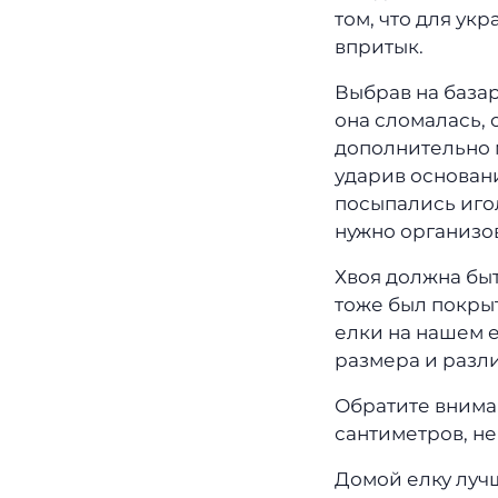
том, что для ук
впритык.
Выбрав на базар
она сломалась, 
дополнительно м
ударив основани
посыпались игол
нужно организов
Хвоя должна быт
тоже был покрыт
елки на нашем е
размера и разл
Обратите вниман
сантиметров, не
Домой елку лучш