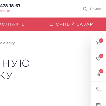
 478-18-67
Поиск
 звонок
КОНТАКТЫ
ЁЛОЧНЫЙ БАЗАР
0
юю елку
0
ЬНУЮ
КУ
0