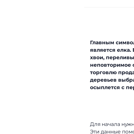
Главным символ
является елка.
хвои, перелив
неповторимое 
торговлю прода
деревьев выбра
осыплется с п
Для начала нужн
Эти данные помо