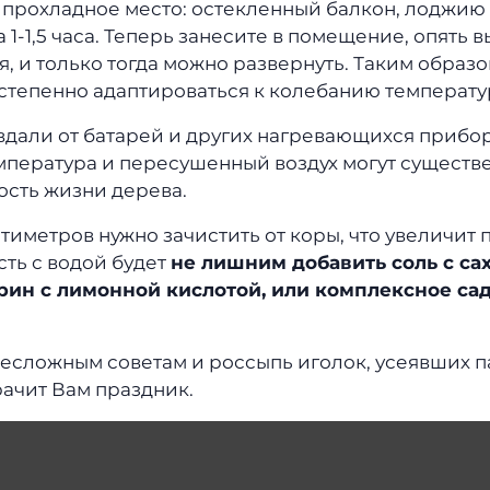
в прохладное место: остекленный балкон, лоджию
а 1-1,5 часа. Теперь занесите в помещение, опять 
, и только тогда можно развернуть. Таким образ
степенно адаптироваться к колебанию температу
вдали от батарей и других нагревающихся прибор
пература и пересушенный воздух могут существ
сть жизни дерева.
антиметров нужно зачистить от коры, что увеличит
сть с водой будет
не лишним добавить соль с са
рин с лимонной кислотой, или комплексное са
несложным советам и россыпь иголок, усеявших 
рачит Вам праздник.