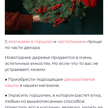
С
елочками в горшках
и
настольными
проще
по части декора.
Новогодние деревья продаются в очень
эстетичных емкостях. Но если что-то вас не
устраивает, можно:
● Приобрести подходящее
декоративное
кашпо
в нашем магазине.
● Украсить горшочек, в котором растет елка,
любым из вышеописанных способов:
поместить его в корзинку, ведерко, надеть на