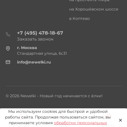
на Хорошёвском шоссе
в Коптево
+7 (495) 478-18-67
Заказать звонок
г. Москва
Стандартная улица, 6с31
info@newelki.ru
© 2026 Newelki - Новый год начинается с ёлки!
Мы используем cookies для быстрой и удобной
0
работы сайта. Продолжая пользоваться сайтом, вы
принимаете условия
обработки персональных
Главная
ПОИСК
Корзина