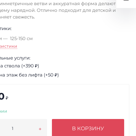
имметричные ветви и аккуратная форма делают ёлку
ему нарядной. Отлично подходит для детской и
няет свежесть.
тики:
и
125-150 см
ристики
ьные услуги:
 ствола (+
390
₽
)
а этаж без лифта (+
50
₽
)
0
₽
чии
В КОРЗИНУ