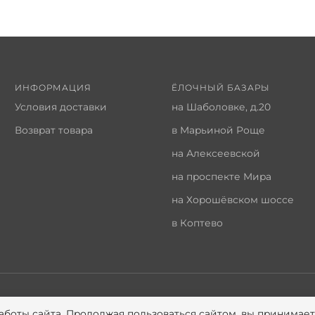
ИНФОРМАЦИЯ
ЁЛОЧНЫЙ БАЗАРЫ
Условия доставки
на Шаболовке, д.20
Возврат товара
в Марьиной Роще
на Алексеевской
на проспекте Мира
на Хорошёвском шоссе
в Коптево
аботы сайта. Продолжая пользоваться сайтом, вы принимае