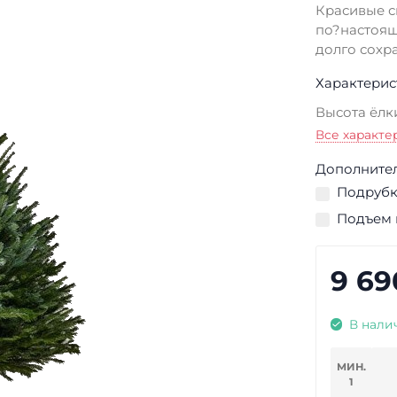
Красивые с
по?настоящ
долго сохра
Характерис
Высота ёлк
Все характе
Дополнител
Подрубка
Подъем н
9 69
В нали
МИН.
1