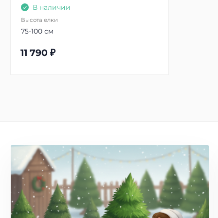
В наличии
Высота ёлки
75-100 см
11 790
₽