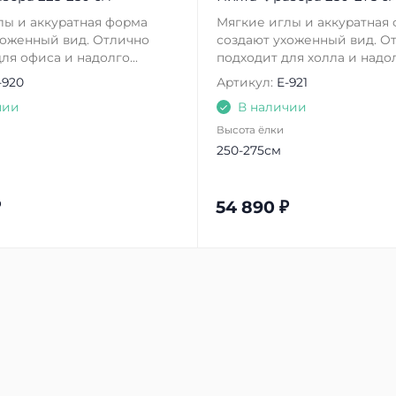
лы и аккуратная форма
Мягкие иглы и аккуратная
хоженный вид. Отлично
создают ухоженный вид. О
ля офиса и надолго...
подходит для холла и надолг
-920
Артикул:
E-921
чии
В наличии
Высота ёлки
250-275см
₽
54 890
₽