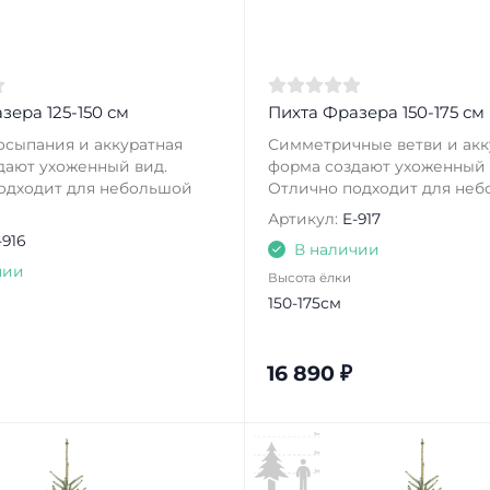
зера 125-150 см
Пихта Фразера 150-175 см
сыпания и аккуратная
Симметричные ветви и акк
дают ухоженный вид.
форма создают ухоженный 
одходит для небольшой
Отлично подходит для небо
Артикул:
E-917
-916
В наличии
чии
Высота ёлки
150-175см
16 890
₽