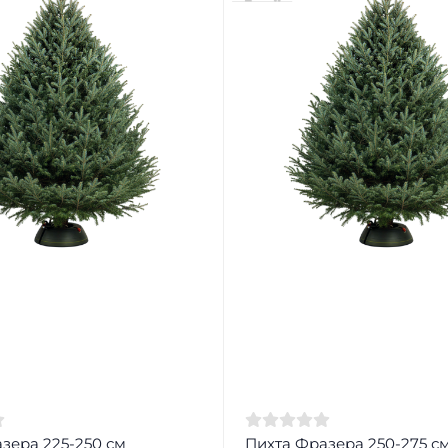
зера 225-250 см
Пихта Фразера 250-275 с