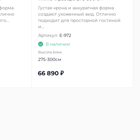
 форма
Густая крона и аккуратная форма
тлично
создают ухоженный вид. Отлично
о...
подходит для просторной гостиной
и...
Артикул:
E-972
В наличии
Высота ёлки
275-300см
66 890
₽