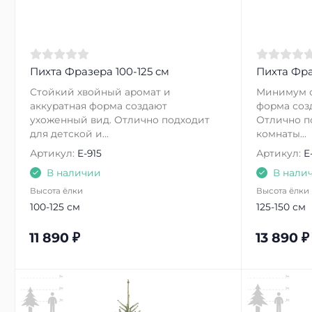
Пихта Фразера 100-125 см
Пихта Фра
Стойкий хвойный аромат и
Минимум о
аккуратная форма создают
форма соз
ухоженный вид. Отлично подходит
Отлично п
для детской и...
комнаты...
Артикул:
E-915
Артикул:
E
В наличии
В нали
Высота ёлки
Высота ёлки
100-125 см
125-150 см
11 890
₽
13 890
₽