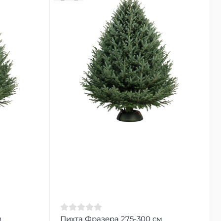
м
Пихта Фразера 275-300 см