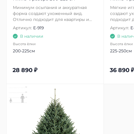
Минимум осыпания и аккуратная
Мягкие иг
форма создают ухоженный вид.
создают у
Отлично подходит для квартиры и...
подходит д
Артикул:
E-919
Артикул:
E
В наличии
В нали
Высота ёлки
Высота ёлки
200-225см
225-250см
28 890
₽
36 890